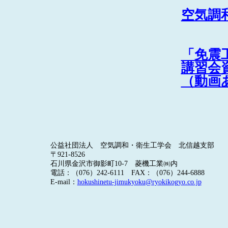
空気調
「免震
講習会
（動画
公益社団法人 空気調和・衛生工学会 北信越支部
〒
921-8526
石川県金沢市御影町
10-7
菱機工業㈱内
電話：（
076
）
242-6111
FAX
：（
076
）
244-6888
E-mail
：
hokushinetu-jimukyoku@ryokikogyo.co.jp