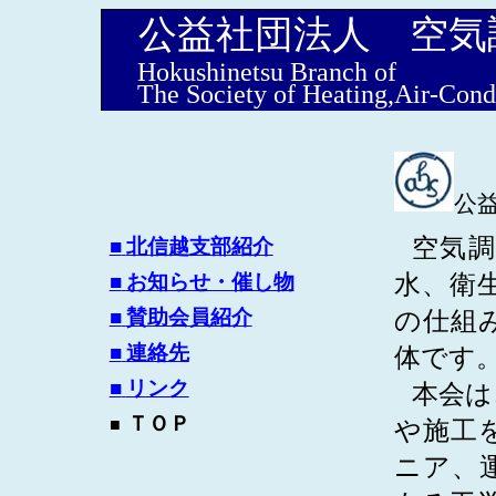
公益社団法人 空気
Hokushinetsu Branch of
The Society of Heating,Air-Cond
公
空気
■
北信越支部紹介
水、衛
■
お知らせ・催し物
■
賛助会員紹介
の仕組
■
連絡先
体です
■
リンク
本会は
ＴＯＰ
■
や施工
ニア、