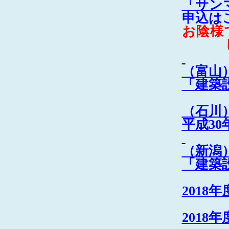
「サン
申込は
お陰様
（富山）
「建築
（石川）
平成30
（新潟）
「建築
2018
年
2018
年