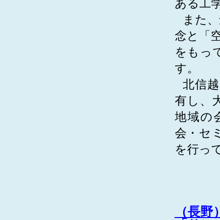
ある工
また、
念と「
をもっ
す。
北信越
有し、
地域の
会・セ
を行っ
（長野）